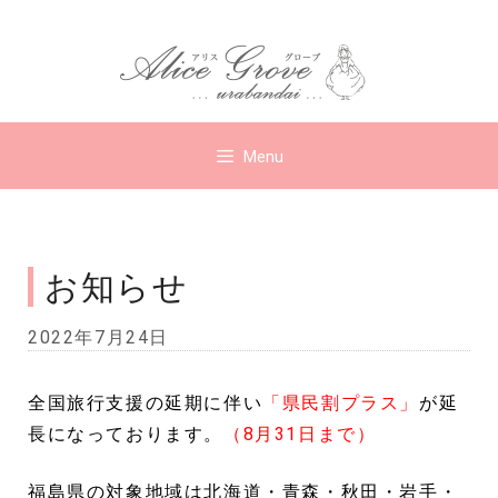
コ
ン
テ
ン
ツ
Menu
へ
ス
キ
ッ
お知らせ
プ
2022年7月24日
全国旅行支援の延期に伴い
「県民割プラス」
が延
長になっております。
（8月31日まで）
福島県の対象地域は北海道・青森・秋田・岩手・