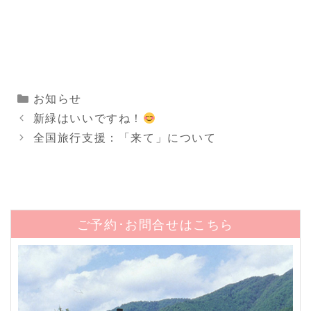
カ
お知らせ
テ
新緑はいいですね！
ゴ
全国旅行支援：「来て」について
リ
ー
ご予約･お問合せはこちら