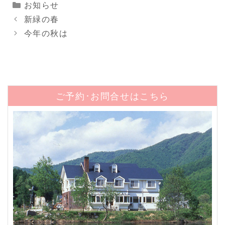
カ
お知らせ
テ
新緑の春
ゴ
今年の秋は
リ
ー
ご予約･お問合せはこちら