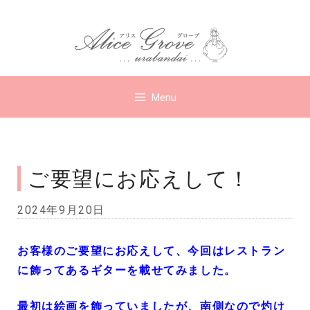
コ
ン
テ
ン
ツ
Menu
へ
ス
キ
ッ
ご要望にお応えして！
プ
2024年9月20日
お客様のご要望にお応えして、今回はレストラン
に飾ってあるギターを載せてみました。
最初は絵画を飾っていましたが、南側なので灼け